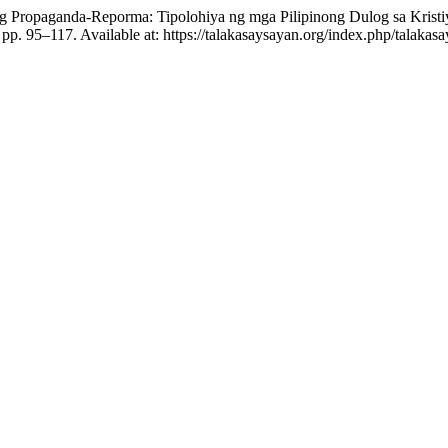
ng Propaganda-Reporma: Tipolohiya ng mga Pilipinong Dulog sa Kris
, pp. 95–117. Available at: https://talakasaysayan.org/index.php/talaka