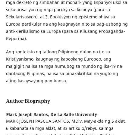
mga dekreto ng simbahan at monarkiyang Espanyol ukol sa
sekularisasyon ng mga parokya sa kolonya (para sa
Sekularisasyon), at 3. Ebolusyon ng epistemolohiya sa
Europa partikular na ang kaugnayan nito sa pag-usbong ng
anti-klerikalismo sa Europa (para sa Kilusang Propaganda-
Reporma).
Ang konteksto ng tatlong Pilipinong dulog na ito sa
Kristiyanismo, kaugnay ng kapookang Europeo, ang
maigigiit na isa sa mga humubog sa mundo ng ika-19 na
dantaong Pilipinas, na isa sa pinakakritikal na yugto ng
ating kasaysayang pambansa.
Author Biography
Mark Joseph Santos,
De La Salle University
MARK JOSEPH PASCUA SANTOS, MDiv. May-akda ng 5 aklat,
6 kabanata sa mga aklat, at 33 artikulo/rebyu sa mga