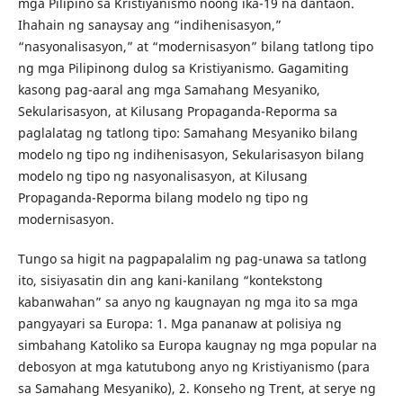
mga Pilipino sa Kristiyanismo noong ika-19 na dantaon.
Ihahain ng sanaysay ang “indihenisasyon,”
“nasyonalisasyon,” at “modernisasyon” bilang tatlong tipo
ng mga Pilipinong dulog sa Kristiyanismo. Gagamiting
kasong pag-aaral ang mga Samahang Mesyaniko,
Sekularisasyon, at Kilusang Propaganda-Reporma sa
paglalatag ng tatlong tipo: Samahang Mesyaniko bilang
modelo ng tipo ng indihenisasyon, Sekularisasyon bilang
modelo ng tipo ng nasyonalisasyon, at Kilusang
Propaganda-Reporma bilang modelo ng tipo ng
modernisasyon.
Tungo sa higit na pagpapalalim ng pag-unawa sa tatlong
ito, sisiyasatin din ang kani-kanilang “kontekstong
kabanwahan” sa anyo ng kaugnayan ng mga ito sa mga
pangyayari sa Europa: 1. Mga pananaw at polisiya ng
simbahang Katoliko sa Europa kaugnay ng mga popular na
debosyon at mga katutubong anyo ng Kristiyanismo (para
sa Samahang Mesyaniko), 2. Konseho ng Trent, at serye ng