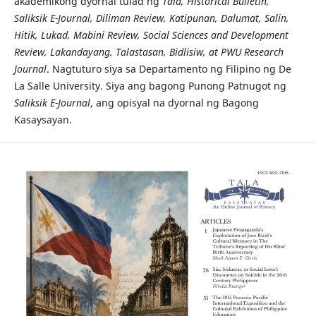
akademikong dyornal tulad ng
Tala, Historical Bulletin,
Saliksik E-Journal, Diliman Review, Katipunan, Dalumat, Salin,
Hitik, Lukad, Mabini Review, Social Sciences and Development
Review, Lakandayang, Talastasan, Bidlisiw, at PWU Research
Journal
. Nagtuturo siya sa Departamento ng Filipino ng De
La Salle University. Siya ang bagong Punong Patnugot ng
Saliksik E-Journal
, ang opisyal na dyornal ng Bagong
Kasaysayan.