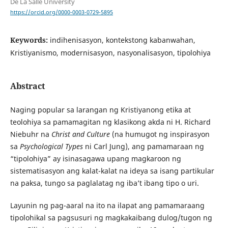
De La Salle University
https://orcid.org/0000-0003-0729-5895
Keywords:
indihenisasyon, kontekstong kabanwahan,
Kristiyanismo, modernisasyon, nasyonalisasyon, tipolohiya
Abstract
Naging popular sa larangan ng Kristiyanong etika at
teolohiya sa pamamagitan ng klasikong akda ni H. Richard
Niebuhr na
Christ and Culture
(na humugot ng inspirasyon
sa
Psychological Types
ni Carl Jung), ang pamamaraan ng
“tipolohiya” ay isinasagawa upang magkaroon ng
sistematisasyon ang kalat-kalat na ideya sa isang partikular
na paksa, tungo sa paglalatag ng iba’t ibang tipo o uri.
Layunin ng pag-aaral na ito na ilapat ang pamamaraang
tipolohikal sa pagsusuri ng magkakaibang dulog/tugon ng